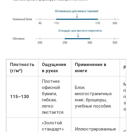
Плотность
Ощущение
Применение в
Рис
(г/м²)
в руках
книге
Плотнее
Мож
офисной
Блок
про
бумаги,
многостраничных
115–130
при
гибкая,
книг, брошюры,
зал
легко
учебные пособия.
обо
листается.
«Золотой
стандарт».
Иллюстрированные