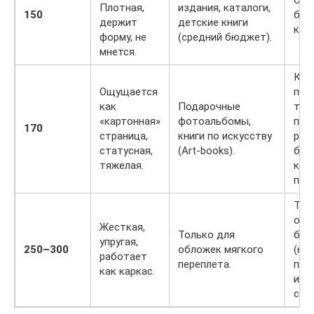
Опт
Плотная,
издания, каталоги,
150
бал
держит
детские книги
кач
форму, не
(средний бюджет).
мнется.
Кни
Ощущается
пол
как
Подарочные
тяж
«картонная»
фотоальбомы,
пло
170
страница,
книги по искусству
рас
статусная,
(Art-books).
без
тяжелая.
кач
пер
Тре
обя
Жесткая,
Только для
биг
упругая,
250–300
обложек мягкого
(ка
работает
переплета.
пер
как каркас.
ина
сло