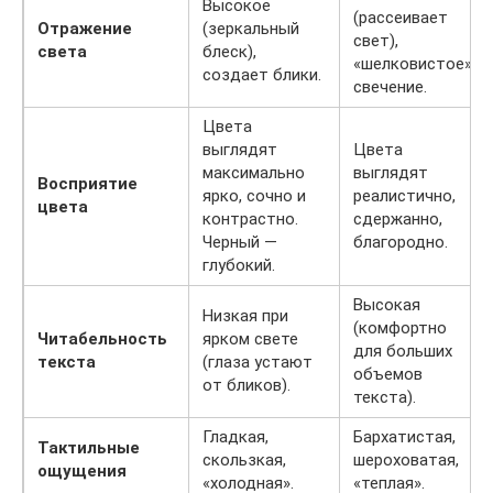
Высокое
(рассеивает
Отражение
(зеркальный
свет),
света
блеск),
«шелковистое»
создает блики.
свечение.
Цвета
выглядят
Цвета
максимально
выглядят
Восприятие
ярко, сочно и
реалистично,
цвета
контрастно.
сдержанно,
Черный —
благородно.
глубокий.
Высокая
Низкая при
(комфортно
Читабельность
ярком свете
для больших
текста
(глаза устают
объемов
от бликов).
текста).
Гладкая,
Бархатистая,
Тактильные
скользкая,
шероховатая,
ощущения
«холодная».
«теплая».