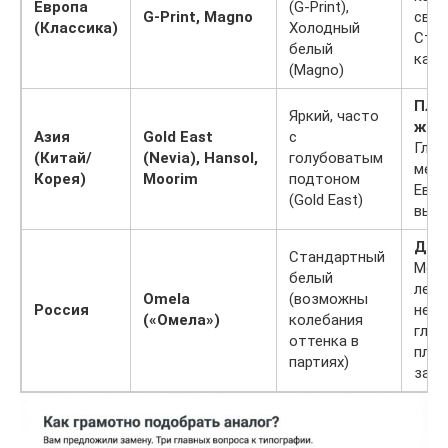
Европа
(G-Print),
G-Print, Magno
свое
(Классика)
Холодный
Стаб
белый
каче
(Magno)
Пло
Яркий, часто
жес
Азия
Gold East
с
Глад
(Китай/
(Nevia), Hansol,
голубоватым
мене
Корея)
Moorim
подтоном
Евро
(Gold East)
выйд
Дос
Стандартный
Мож
белый
легк
Omela
(возможны
Россия
нера
(«Омела»)
колебания
глян
оттенка в
пло
партиях)
зали