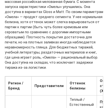
массовая российская мелованная бумага. С момента
запуска характеристики «Омелы» улучшились. Она
доступна в вариантах Gloss и Matt. По своим параметрам
«Омела» — продукт среднего сегмента. У нее нормальная
белизна, хотя оттенок может слегка варьироваться от
партии к партии (быть чуть более кремовым или
сероватым по сравнению с дорогими импортными
образцами). Плотность покрытия достаточна для
печати, но на плотных заливках иногда наблюдается
неравномерность глянца. Для бюджетных тиражей,
учебной литературы, раздаточных материалов и книг,
где цена играет роль, «Омела» — рациональный выбор.
Она доступна на складах, что исключает задержки
тиража из-за логистики.
Осо
Регион /
Оттенок
Представители
стр
Бренд
белизны
(Хар
Теплый /
Пухл
Естественный
каже