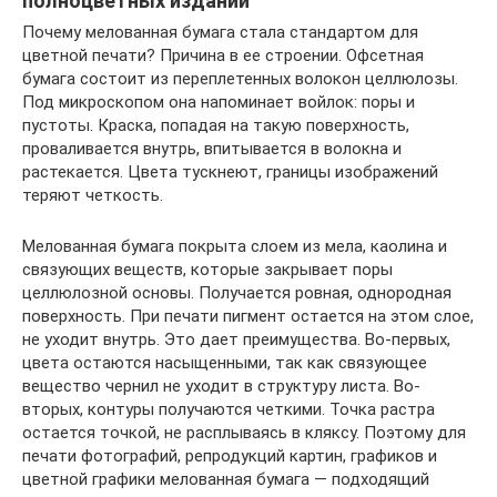
полноцветных изданий
Почему мелованная бумага стала стандартом для
цветной печати? Причина в ее строении. Офсетная
бумага состоит из переплетенных волокон целлюлозы.
Под микроскопом она напоминает войлок: поры и
пустоты. Краска, попадая на такую поверхность,
проваливается внутрь, впитывается в волокна и
растекается. Цвета тускнеют, границы изображений
теряют четкость.
Мелованная бумага покрыта слоем из мела, каолина и
связующих веществ, которые закрывает поры
целлюлозной основы. Получается ровная, однородная
поверхность. При печати пигмент остается на этом слое,
не уходит внутрь. Это дает преимущества. Во-первых,
цвета остаются насыщенными, так как связующее
вещество чернил не уходит в структуру листа. Во-
вторых, контуры получаются четкими. Точка растра
остается точкой, не расплываясь в кляксу. Поэтому для
печати фотографий, репродукций картин, графиков и
цветной графики мелованная бумага — подходящий