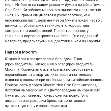
мире. Их бренд на нашем рынке — бумага линейки Nevia и
Gold East. Китайская меловка отличается жесткостью.
Лист 150 грамм ощущается в руках плотнее, чем
европейский лист. Белизна у этой бумаги яркая, часто с
легким голубоватым оттенком, что хорошо для
контрастных изображений. Покрытие ровное, у
глянцевых сортов выраженный блеск. Это надежный
материал, предсказуемый и доступнее, чем из Европы.
Hansol и Moorim
Южная Корея представлена брендами Titan
(производитель Hansol) и Neo Star (производитель
Moorim). Корейская бумага близка по свойствам к
европейским стандартам. Она пластична, меньше
склонна к заломам при сгибании, чем китайские аналоги.
Поверхность у сорта Moorim Neo Star Satin матовая,
похожая на Magno Satin. Цветопередача на корейских
бумагах постоянная, тонер ложится ровно. Это
альтернатива ушедшим брендам, сочетающая
адекватную цену и характеристики.