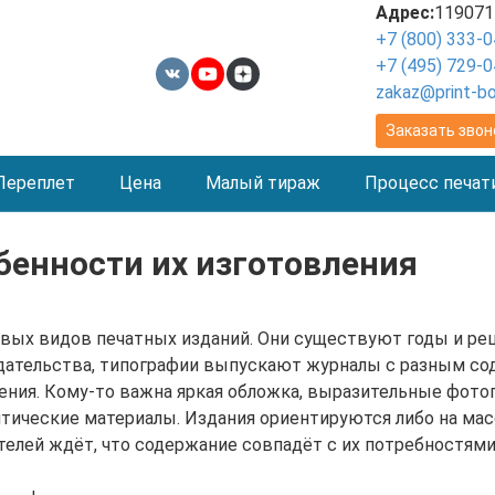
Адрес:
119071
+7 (800) 333-0
+7 (495) 729-0
zakaz@print-b
Заказать звон
Переплет
Цена
Малый тираж
Процесс печат
бенности их изготовления
вых видов печатных изданий. Они существуют годы и реш
здательства, типографии выпускают журналы с разным с
ия. Кому-то важна яркая обложка, выразительные фотог
тические материалы. Издания ориентируются либо на масс
телей ждёт, что содержание совпадёт с их потребностями