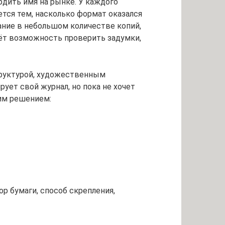
дить имя на рынке. У каждого
ется тем, насколько формат оказался
ание в небольшом количестве копий,
аёт возможность проверить задумки,
труктурой, художественным
ует свой журнал, но пока не хочет
щим решением:
р бумаги, способ скрепления,